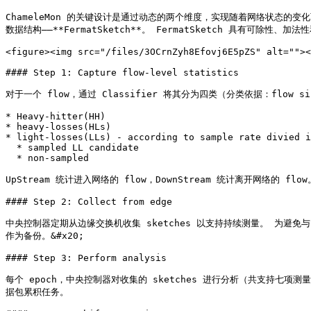
ChameleMon 的关键设计是通过动态的两个维度，实现随着网络状态
数据结构——**FermatSketch**。 FermatSketch 具有可除性、加
<figure><img src="/files/3OCrnZyh8Efovj6E5pZS" alt=""><
#### Step 1: Capture flow-level statistics

对于一个 flow，通过 Classifier 将其分为四类（分类依据：flow si
* Heavy-hitter(HH)

* heavy-losses(HLs)

* light-losses(LLs) - according to sample rate divied i
  * sampled LL candidate

  * non-sampled

UpStream 统计进入网络的 flow，DownStream 统计离开网络的 flow。
#### Step 2: Collect from edge

中央控制器定期从边缘交换机收集 sketches 以支持持续测量。 为避免与 
作为备份。&#x20;

#### Step 3: Perform analysis

每个 epoch，中央控制器对收集的 sketches 进行分析（共支持七
据包累积任务。
