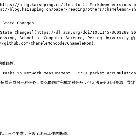
https://blog.kaisuping.cn/llms.txt). Markdown versions o
s://blog.kaisuping.cn/paper-reading/others/chamelemon-s
 State Changes

work State Changes](https://dl.acm.org/doi/10.1145/3
rocessing, School of Computer Science, Peking Universi
github.com/ChameleMoncode/ChameleMon)。

的准确性。

 tasks in Network measurement : **1) packet accumulation
拓展完成另一种任务；要么能同时完成两种任务，但无法充分利用资源，导致至少
满足以上三个要求，突破了现有工作的瓶颈。
